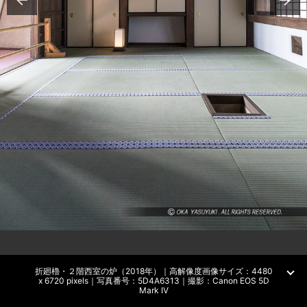
折廻櫓・２階西室の炉（2018年）｜高解像度画像サイズ：4480
x 6720 pixels｜写真番号：5D4A6313｜撮影：Canon EOS 5D
Mark IV