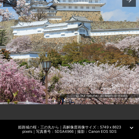
姫路城の桜・三の丸から｜高解像度画像サイズ：5749 x 8623
pixels｜写真番号：5DSA4966｜撮影：Canon EOS 5DS