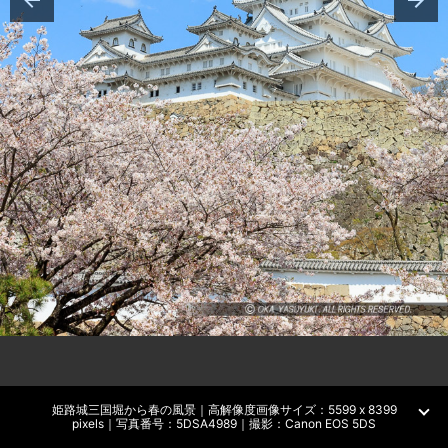
姫路城三国堀から春の風景｜高解像度画像サイズ：5599 x 8399
pixels｜写真番号：5DSA4989｜撮影：Canon EOS 5DS