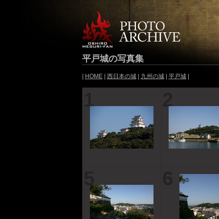
平戸城の写真集
|
HOME
|
西日本の城
|
九州の城
|
平戸城
|
1
2
5
6