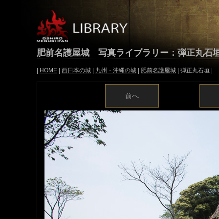
肥前名護屋城 写真ライブラリー：弾正丸石
|
HOME
|
西日本の城
|
九州・沖縄の城
|
肥前名護屋城
| 弾正丸石垣 |
前へ