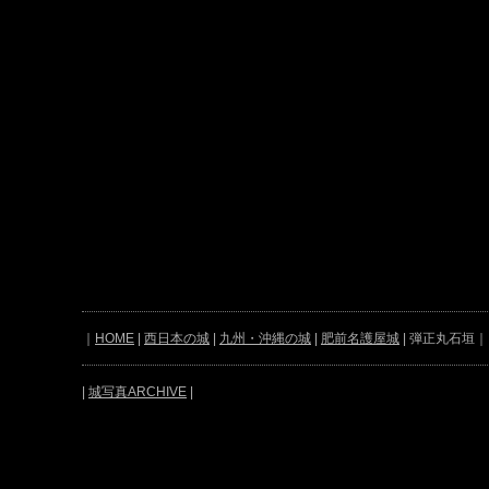
｜
HOME
|
西日本の城
|
九州・沖縄の城
|
肥前名護屋城
| 弾正丸石垣｜
|
城写真ARCHIVE
|