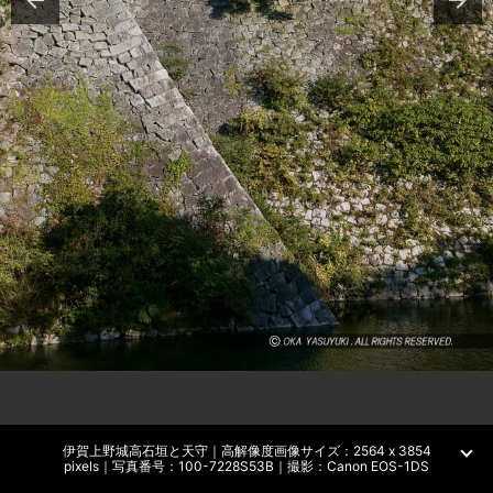
伊賀上野城高石垣と天守｜高解像度画像サイズ：2564 x 3854
pixels｜写真番号：100-7228S53B｜撮影：Canon EOS-1DS