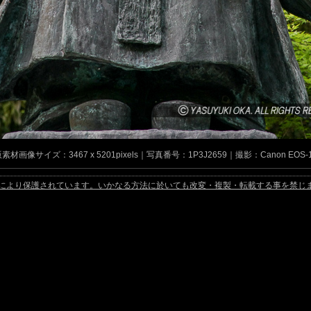
画像サイズ：3467 x 5201pixels｜写真番号：1P3J2659｜撮影：Canon EOS-1Ds 
ています。いかなる方法に於いても改変・複製・転載する事を禁じます。 Copyright Yasuy