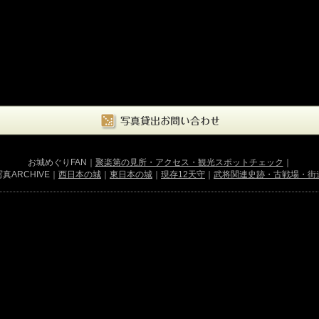
お城めぐりFAN｜
聚楽第の見所・アクセス・観光スポットチェック
｜
真ARCHIVE｜
西日本の城
｜
東日本の城
｜
現存12天守
｜
武将関連史跡・古戦場・街