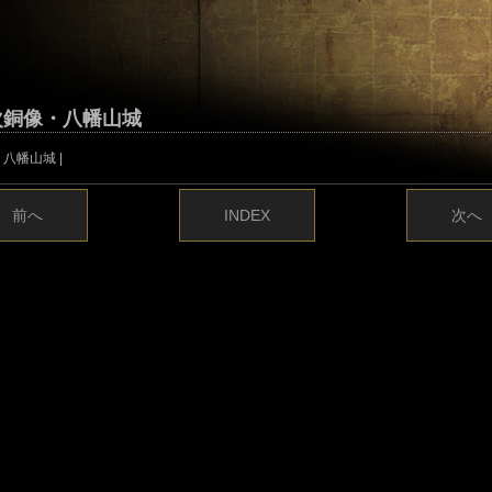
次銅像・八幡山城
八幡山城 |
前へ
INDEX
次へ