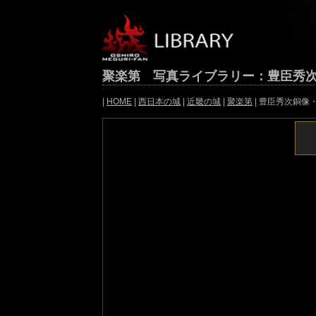
聚楽第 写真ライブラリー：豊臣秀
|
HOME
|
西日本の城
|
近畿の城
|
聚楽第
| 豊臣秀次銅像・