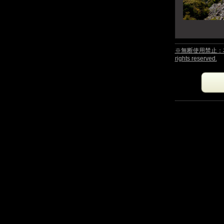
※無断使用禁止：本サ
rights reserved.