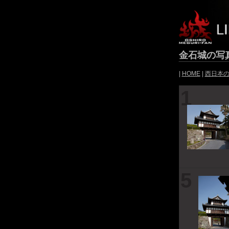
金石城の写
|
HOME
|
西日本
1
5