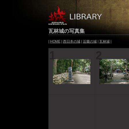
瓦林城の写真集
|
HOME
|
西日本の城
|
近畿の城
|
瓦林城
|
1
2