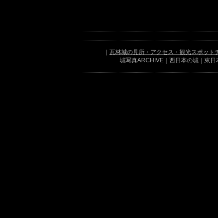
｜
瓦林城の見所・アクセス・観光スポット
城写真ARCHIVE｜
西日本の城
｜
東日