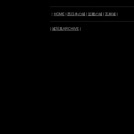
｜
HOME
|
西日本の城
|
近畿の城
|
瓦林城
|
|
城写真ARCHIVE
|