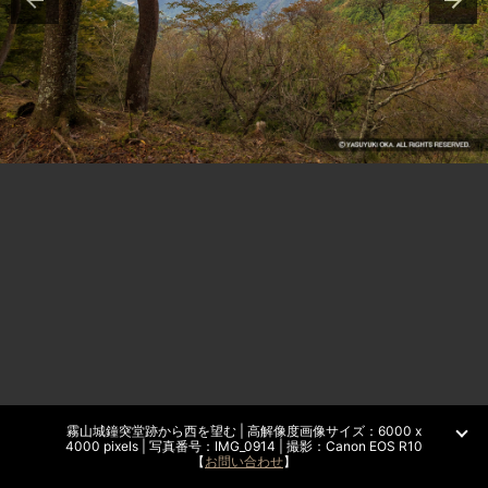
霧山城鐘突堂跡から西を望む | 高解像度画像サイズ：6000 x
4000 pixels | 写真番号：IMG_0914 | 撮影：Canon EOS R10
【
お問い合わせ
】