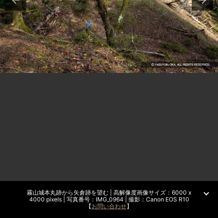
霧山城本丸跡から矢倉跡を望む | 高解像度画像サイズ：6000 x
4000 pixels | 写真番号：IMG_0964 | 撮影：Canon EOS R10
【
お問い合わせ
】