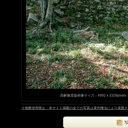
高解像度版画像サイズ：4992 x 3328pixels｜
※無断使用禁止：本サイト掲載の全ての写真は著作権法により保護されています。Copyrig