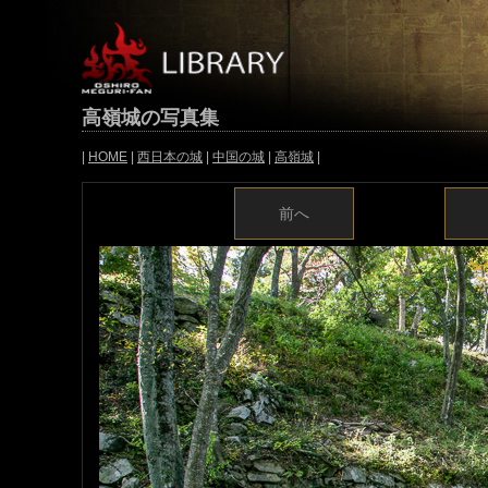
高嶺城の写真集
|
HOME
|
西日本の城
|
中国の城
|
高嶺城
|
前へ