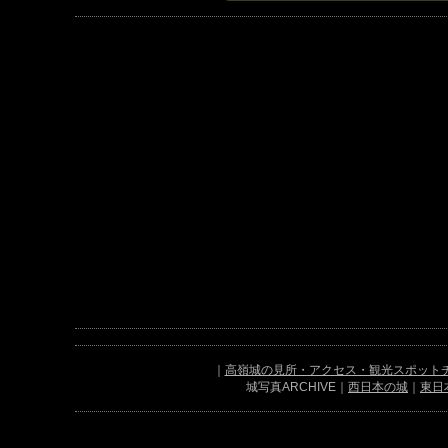
｜
高嶺城の見所・アクセス・観光スポット
城写真ARCHIVE｜
西日本の城
｜
東日