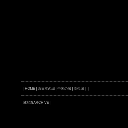
｜
HOME
|
西日本の城
|
中国の城
|
高嶺城
| ｜
|
城写真ARCHIVE
|