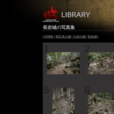
長岩城の写真集
|
HOME
|
西日本の城
|
九州の城
|
長岩城
|
1
2
5
6