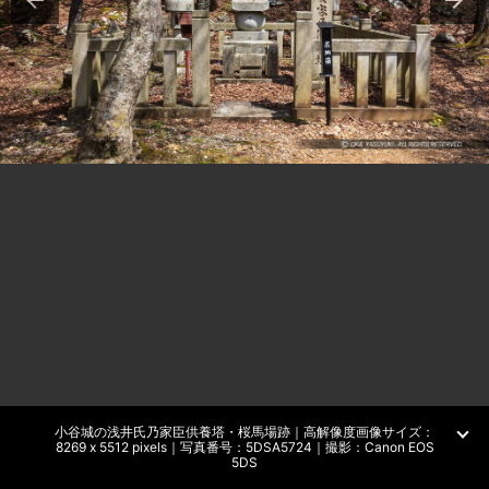
小谷城の浅井氏乃家臣供養塔・桜馬場跡｜高解像度画像サイズ：
8269 x 5512 pixels｜写真番号：5DSA5724｜撮影：Canon EOS
5DS