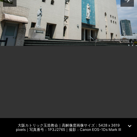
大阪カトリック玉造教会｜高解像度画像サイズ：5428 x 3619
pixels｜写真番号：1P3J2765｜撮影：Canon EOS-1Ds Mark III