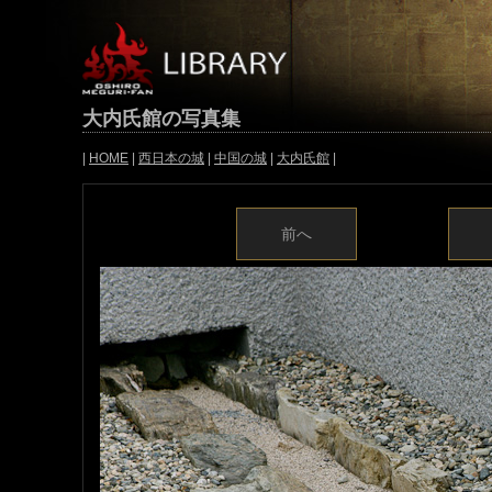
大内氏館の写真集
|
HOME
|
西日本の城
|
中国の城
|
大内氏館
|
前へ