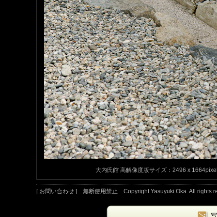
大内氏館 高解像度版サイズ：2496 x 1664pixel
[ お問い合わせ ] 無断使用禁止 Copyright Yasuyuki Oka. All rights re