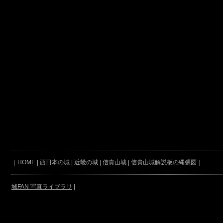
｜
HOME
|
西日本の城
|
近畿の城
|
信貴山城
| 信貴山城解説板の縄張図｜
城FAN 写真ライブラリ
|