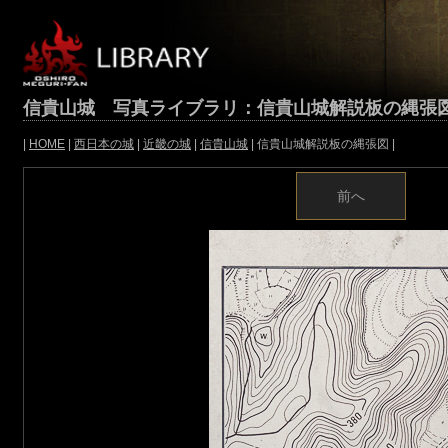
信貴山城 写真ライブラリ：信貴山城解説板の縄張
|
HOME
|
西日本の城
|
近畿の城
|
信貴山城
| 信貴山城解説板の縄張図 |
前へ