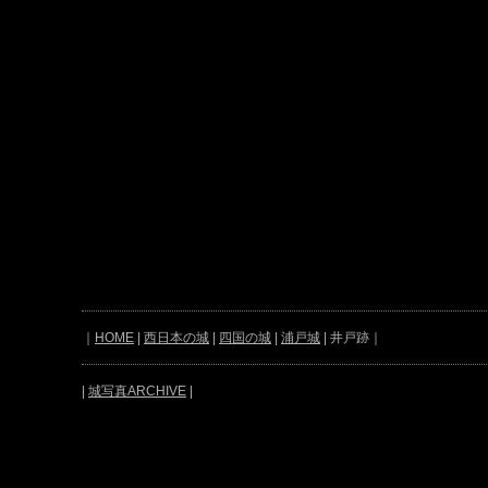
｜
HOME
|
西日本の城
|
四国の城
|
浦戸城
| 井戸跡｜
|
城写真ARCHIVE
|