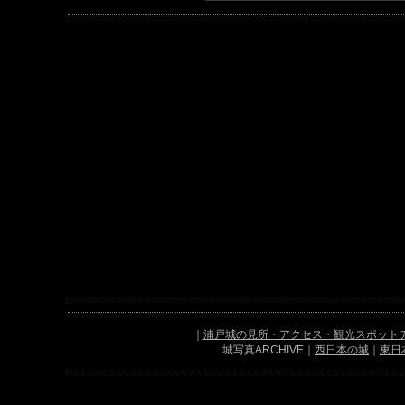
｜
浦戸城の見所・アクセス・観光スポット
城写真ARCHIVE｜
西日本の城
｜
東日