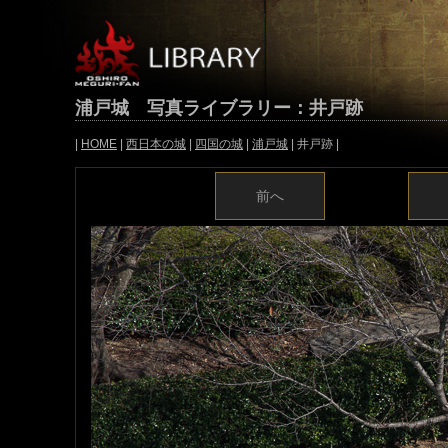
浦戸城 写真ライブラリー：井戸跡
|
HOME
|
西日本の城
|
四国の城
|
浦戸城
| 井戸跡 |
前へ