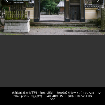
膳所城移築南大手門・鞭崎八幡宮｜高解像度画像サイズ：3072 x
2048 pixels｜写真番号：240-4096_IMG｜撮影：Canon EOS
D60