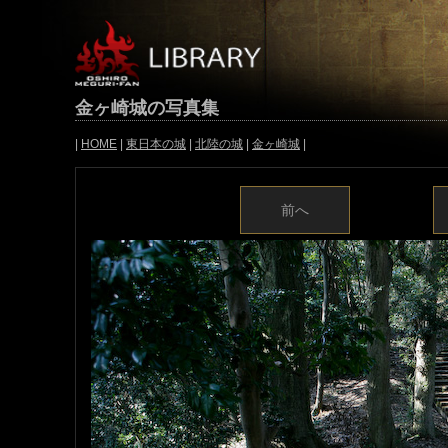
金ヶ崎城の写真集
|
HOME
|
東日本の城
|
北陸の城
|
金ヶ崎城
|
前へ