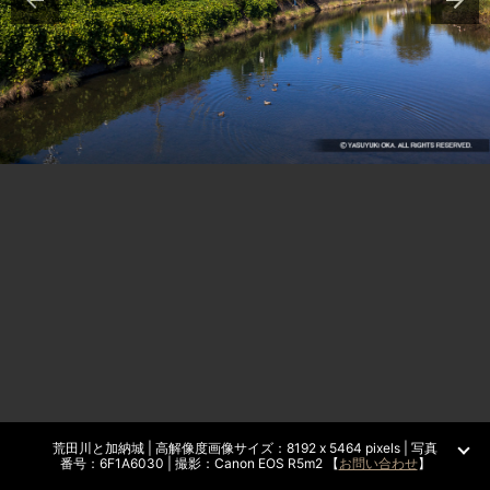
荒田川と加納城 | 高解像度画像サイズ：8192 x 5464 pixels | 写真
番号：6F1A6030 | 撮影：Canon EOS R5m2 【
お問い合わせ
】