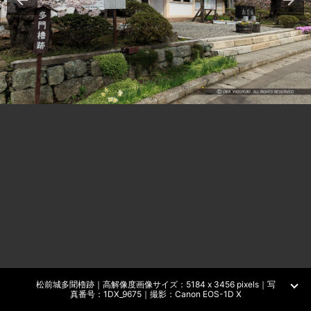
松前城多聞櫓跡｜高解像度画像サイズ：5184 x 3456 pixels｜写
真番号：1DX_9675｜撮影：Canon EOS-1D X