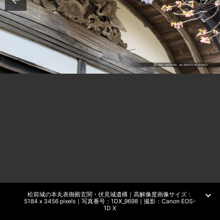
松前城の本丸表御殿玄関・伏見城遺構｜高解像度画像サイズ：
5184 x 3456 pixels｜写真番号：1DX_9698｜撮影：Canon EOS-
1D X