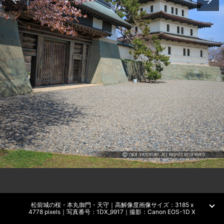
松前城の桜・本丸御門・天守｜高解像度画像サイズ：3185 x
4778 pixels｜写真番号：1DX_9917｜撮影：Canon EOS-1D X