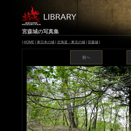
宮森城の写真集
|
HOME
|
東日本の城
|
北海道・東北の城
|
宮森城
|
前へ