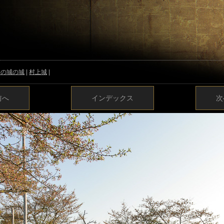
越の城の城
|
村上城
|
前へ
インデックス
次