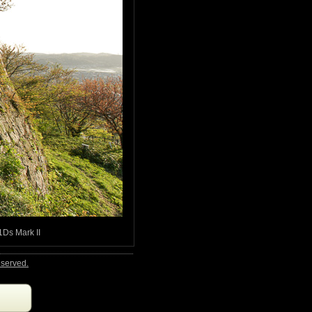
 Mark II
rved.