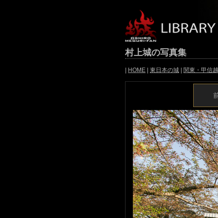
村上城の写真集
|
HOME
|
東日本の城
|
関東・甲信