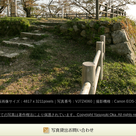
像サイズ：4817 x 3211pixels｜写真番号：VJ7Z4060｜撮影機種：Canon EOS-1Ds
作権法により保護されています。Copyright Yasuyuki Oka. All rights rese