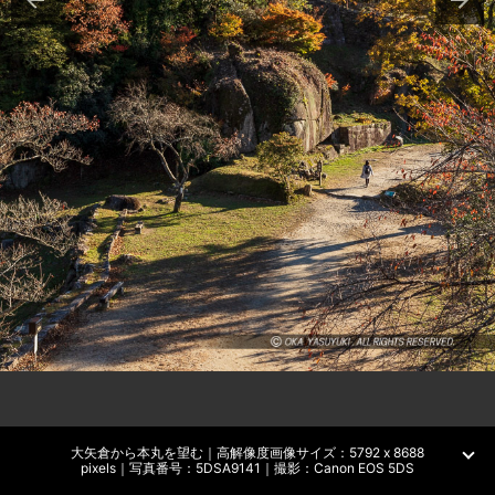
大矢倉から本丸を望む｜高解像度画像サイズ：5792 x 8688
pixels｜写真番号：5DSA9141｜撮影：Canon EOS 5DS