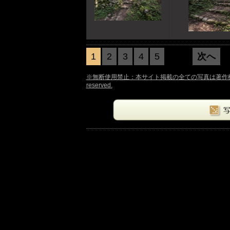
1
2
3
4
5
次へ
前へ
※無断使用禁止：本サイト掲載の全ての写真は著作権法により保護さ
reserved.