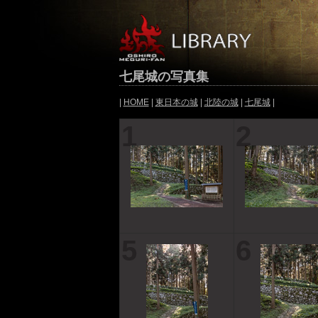
七尾城の写真集
|
HOME
|
東日本の城
|
北陸の城
|
七尾城
|
1
2
5
6