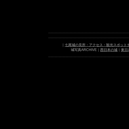
｜
七尾城の見所・アクセス・観光スポット
城写真ARCHIVE｜
西日本の城
｜
東日