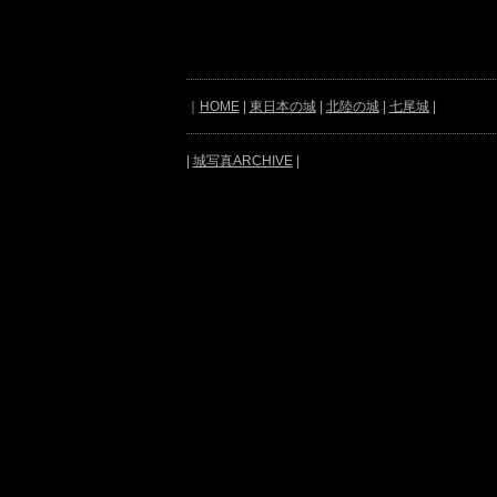
｜
HOME
|
東日本の城
|
北陸の城
|
七尾城
|
|
城写真ARCHIVE
|