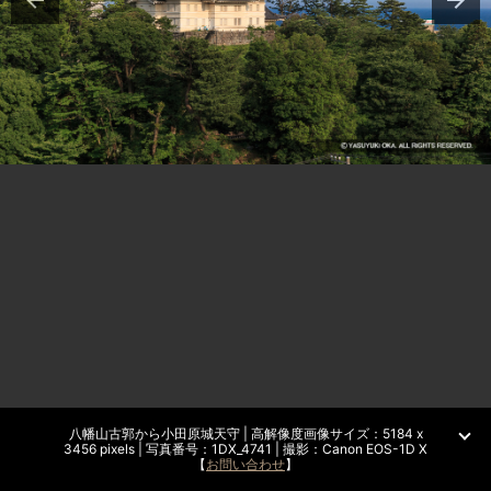
八幡山古郭から小田原城天守 | 高解像度画像サイズ：5184 x
3456 pixels | 写真番号：1DX_4741 | 撮影：Canon EOS-1D X
【
お問い合わせ
】