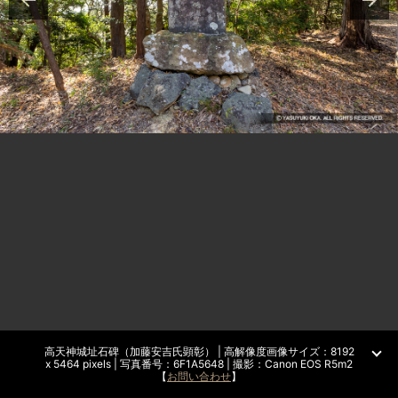
高天神城址石碑（加藤安吉氏顕彰） | 高解像度画像サイズ：8192
x 5464 pixels | 写真番号：6F1A5648 | 撮影：Canon EOS R5m2
【
お問い合わせ
】