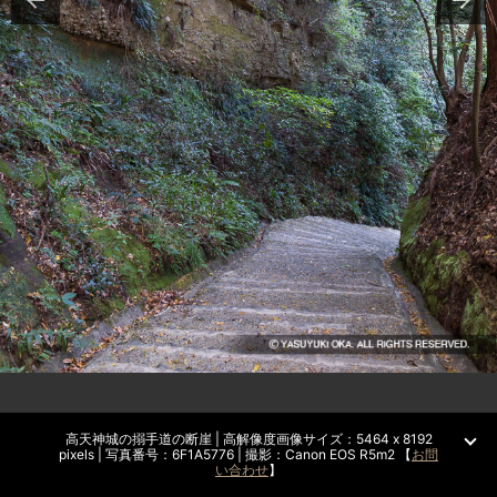
高天神城の搦手道の断崖 | 高解像度画像サイズ：5464 x 8192
pixels | 写真番号：6F1A5776 | 撮影：Canon EOS R5m2 【
お問
い合わせ
】