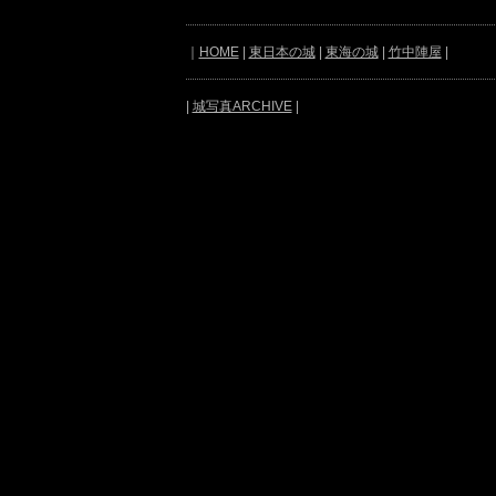
｜
HOME
|
東日本の城
|
東海の城
|
竹中陣屋
|
|
城写真ARCHIVE
|