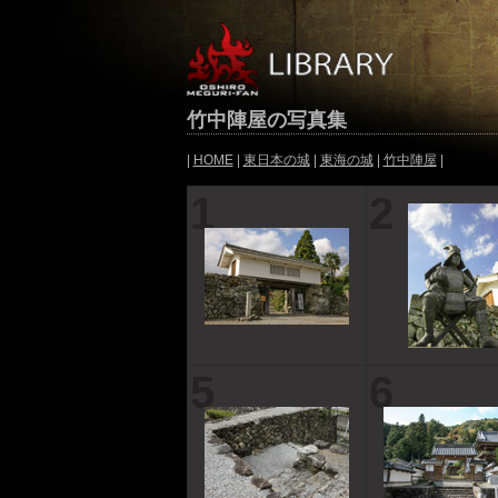
竹中陣屋の写真集
|
HOME
|
東日本の城
|
東海の城
|
竹中陣屋
|
1
2
5
6