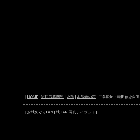
｜
HOME
|
戦国武将関連
|
史跡
|
本能寺の変
| 二条殿址・織田信忠自
｜
お城めぐりFAN
|
城 FAN 写真ライブラリ
|