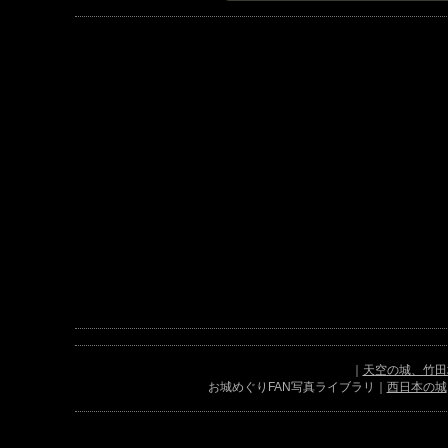
｜
天空の城、竹田
お城めぐりFAN写真ライブラリ｜
西日本の城