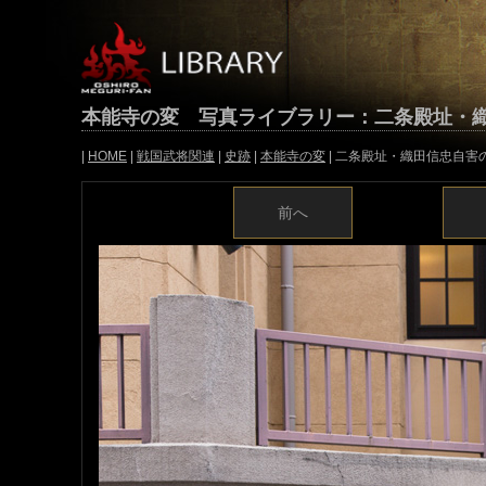
本能寺の変 写真ライブラリー：二条殿址・
|
HOME
|
戦国武将関連
|
史跡
|
本能寺の変
| 二条殿址・織田信忠自害の
前へ