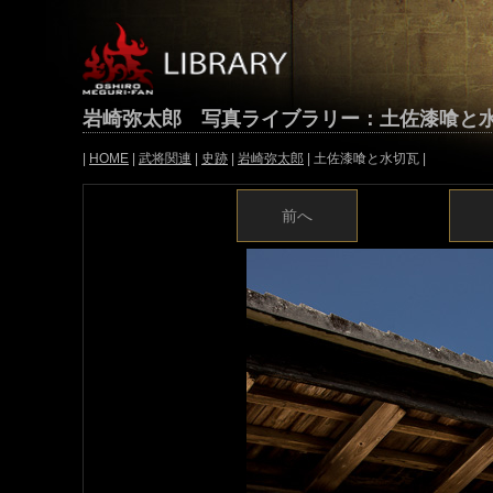
岩崎弥太郎 写真ライブラリー：土佐漆喰と
|
HOME
|
武将関連
|
史跡
|
岩崎弥太郎
| 土佐漆喰と水切瓦 |
前へ