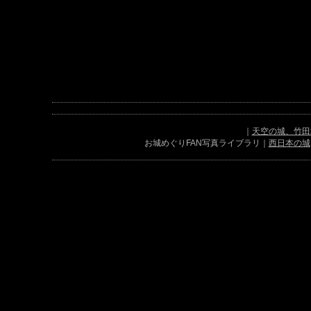
｜
天空の城、竹田
お城めぐりFAN写真ライブラリ｜
西日本の城