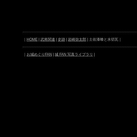
｜
HOME
|
武将関連
|
史跡
|
岩崎弥太郎
| 土佐漆喰と水切瓦｜
｜
お城めぐりFAN
|
城 FAN 写真ライブラリ
|