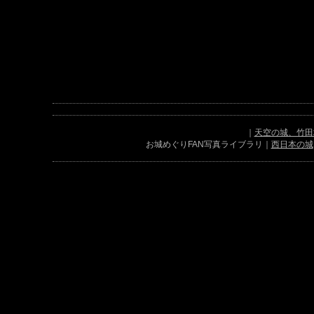
｜
天空の城、竹田
お城めぐりFAN写真ライブラリ｜
西日本の城