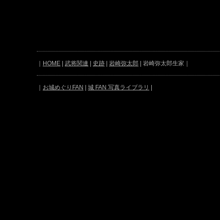
｜
HOME
|
武将関連
|
史跡
|
岩崎弥太郎
| 岩崎弥太郎生家｜
｜
お城めぐりFAN
|
城 FAN 写真ライブラリ
|