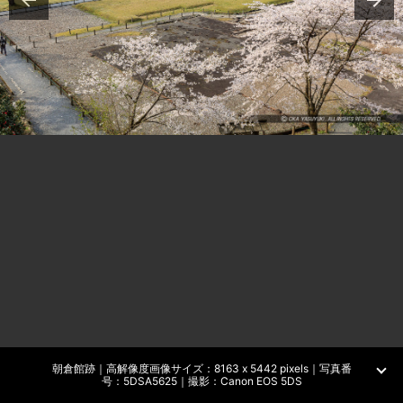
朝倉館跡｜高解像度画像サイズ：8163 x 5442 pixels｜写真番
号：5DSA5625｜撮影：Canon EOS 5DS