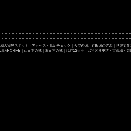
屋城の観光スポット・アクセス・見所チェック
｜
天空の城、竹田城の雲海
｜
世界文化
真ARCHIVE｜
西日本の城
｜
東日本の城
｜
現存12天守
｜
武将関連史跡・古戦場・街