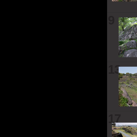
9
13
17