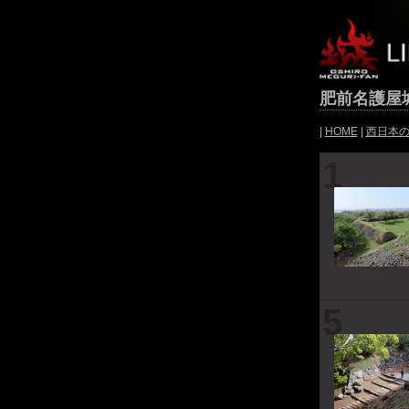
肥前名護屋
|
HOME
|
西日本
1
5