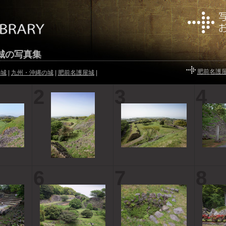
城の写真集
肥前名護
の城
|
九州・沖縄の城
|
肥前名護屋城
|
2
3
4
6
7
8