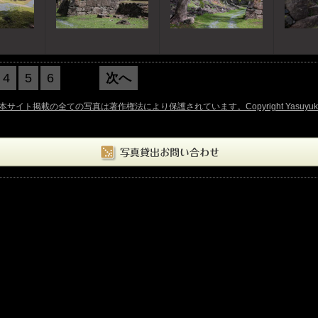
4
5
6
次へ
前へ
ト掲載の全ての写真は著作権法により保護されています。Copyright Yasuyuki Oka. 