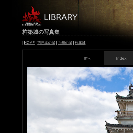
杵築城の写真集
|
HOME
|
西日本の城
|
九州の城
|
杵築城
|
Index
前へ