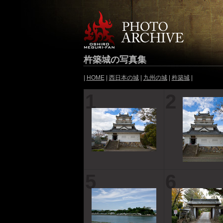
杵築城の写真集
|
HOME
|
西日本の城
|
九州の城
|
杵築城
|
1
2
5
6