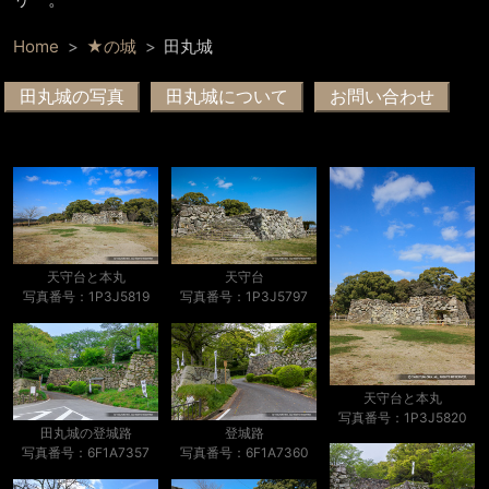
Home
★の城
田丸城
田丸城の写真
田丸城について
お問い合わせ
天守台と本丸
天守台
写真番号：1P3J5819
写真番号：1P3J5797
天守台と本丸
写真番号：1P3J5820
田丸城の登城路
登城路
写真番号：6F1A7357
写真番号：6F1A7360