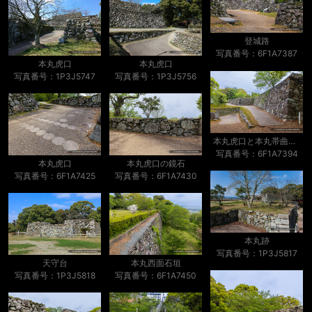
登城路
写真番号：6F1A7387
本丸虎口
本丸虎口
写真番号：1P3J5747
写真番号：1P3J5756
本丸虎口と本丸帯曲輪石垣
写真番号：6F1A7394
本丸虎口
本丸虎口の鏡石
写真番号：6F1A7425
写真番号：6F1A7430
本丸跡
写真番号：1P3J5817
天守台
本丸西面石垣
写真番号：1P3J5818
写真番号：6F1A7450