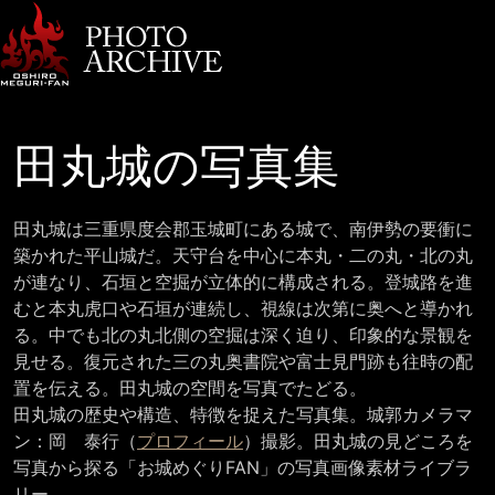
田丸城の写真集
田丸城は三重県度会郡玉城町にある城で、南伊勢の要衝に
築かれた平山城だ。天守台を中心に本丸・二の丸・北の丸
が連なり、石垣と空掘が立体的に構成される。登城路を進
むと本丸虎口や石垣が連続し、視線は次第に奥へと導かれ
る。中でも北の丸北側の空掘は深く迫り、印象的な景観を
見せる。復元された三の丸奥書院や富士見門跡も往時の配
置を伝える。田丸城の空間を写真でたどる。
田丸城の歴史や構造、特徴を捉えた写真集。城郭カメラマ
ン：岡 泰行（
プロフィール
）撮影。田丸城の見どころを
写真から探る「お城めぐりFAN」の写真画像素材ライブラ
リー。