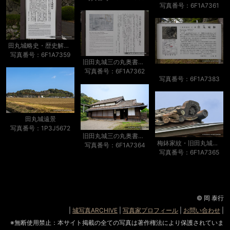
写真番号：6F1A7361
田丸城略史・歴史解説板
写真番号：6F1A7359
旧田丸城三の丸奥書院（復元）・歴史解説板
写真番号：6F1A7362
写真番号：6F1A7383
田丸城遠景
写真番号：1P3J5672
旧田丸城三の丸奥書院（復元）
梅鉢家紋・旧田丸城三の丸奥書院（復元）
写真番号：6F1A7364
写真番号：6F1A7365
© 岡 泰行
|
城写真ARCHIVE
|
写真家プロフィール
|
お問い合わせ
|
※無断使用禁止：本サイト掲載の全ての写真は著作権法により保護されていま