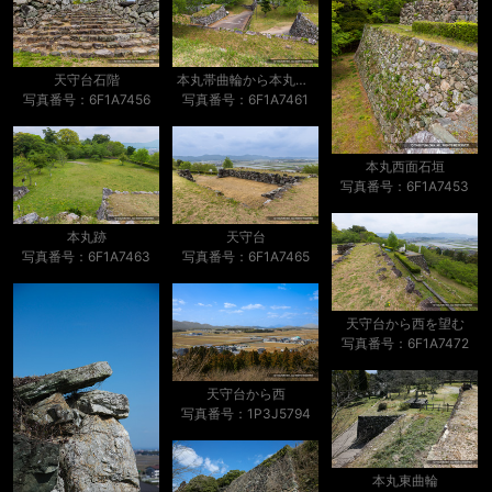
天守台石階
本丸帯曲輪から本丸虎口
写真番号：6F1A7456
写真番号：6F1A7461
本丸西面石垣
写真番号：6F1A7453
本丸跡
天守台
写真番号：6F1A7463
写真番号：6F1A7465
天守台から西を望む
写真番号：6F1A7472
天守台から西
写真番号：1P3J5794
本丸東曲輪