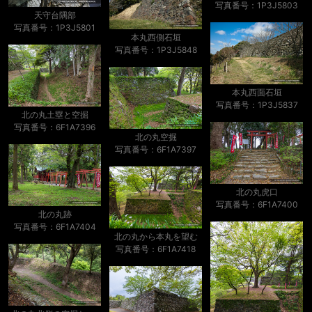
写真番号：1P3J5803
天守台隅部
写真番号：1P3J5801
本丸西側石垣
写真番号：1P3J5848
本丸西面石垣
写真番号：1P3J5837
北の丸土塁と空掘
写真番号：6F1A7396
北の丸空掘
写真番号：6F1A7397
北の丸虎口
写真番号：6F1A7400
北の丸跡
写真番号：6F1A7404
北の丸から本丸を望む
写真番号：6F1A7418