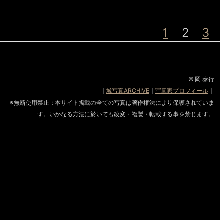
1
2
3
© 岡 泰行
｜
城写真ARCHIVE
｜
写真家プロフィール
｜
※無断使用禁止：本サイト掲載の全ての写真は著作権法により保護されていま
す。いかなる方法に於いても改変・複製・転載する事を禁じます。