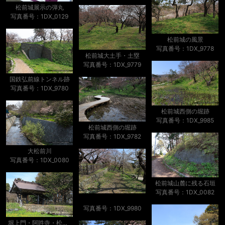
松前城展示の弾丸
写真番号：1DX_0129
松前城の風景
写真番号：1DX_9778
松前城大土手・土塁
写真番号：1DX_9779
国鉄弘前線トンネル跡
写真番号：1DX_9780
松前城西側の堀跡
写真番号：1DX_9985
松前城西側の堀跡
写真番号：1DX_9782
大松前川
写真番号：1DX_0080
松前城山麓に残る石垣
写真番号：1DX_0082
写真番号：1DX_9980
堀上門・阿吽寺・松前城移築城門