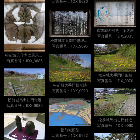
写真番号：1DX_9680
松前城の歴史・案内板
写真番号：1DX_9635
松前城本丸御門修理概要等
写真番号：1DX_9695
松前城天守内に展示された聚楽第の桐章
写真番号：1DX_9686
松前城大手門枡形跡
写真番号：1DX_9970
松前城大手門枡形跡
写真番号：1DX_9973
松前城馬出し門付近
写真番号：1DX_9989
松前城馬出し門付近
写真番号：1DX_9990
松前城模型
写真番号：1DX_9652