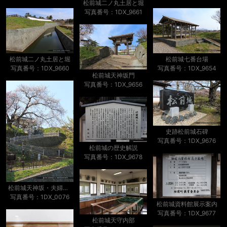
松前城二ノ丸土居と堀
写真番号：1DX_9661
松前城二ノ丸土居と堀
松前城七番台場
写真番号：1DX_9660
写真番号：1DX_9654
松前城天神坂門
写真番号：1DX_9656
史跡松前城石碑
写真番号：1DX_9676
松前城の歴史解説
写真番号：1DX_9678
松前城天神坂・夫婦桜・南殿・八重
写真番号：1DX_0076
松前城資料館展示案内
写真番号：1DX_9677
松前城天守内部