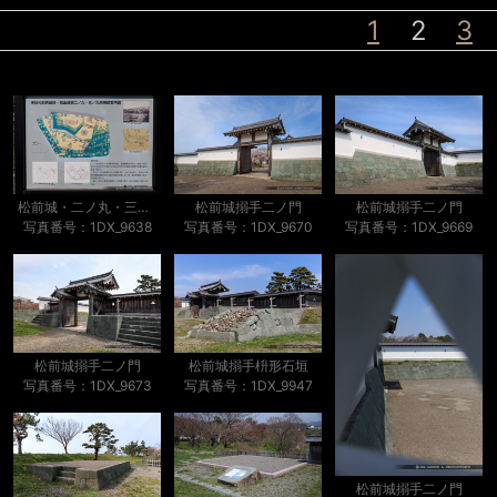
1
2
3
松前城・二ノ丸・三ノ丸南東部案内図
松前城搦手二ノ門
松前城搦手二ノ門
写真番号：1DX_9638
写真番号：1DX_9670
写真番号：1DX_9669
松前城搦手二ノ門
松前城搦手枡形石垣
写真番号：1DX_9673
写真番号：1DX_9947
松前城搦手二ノ門