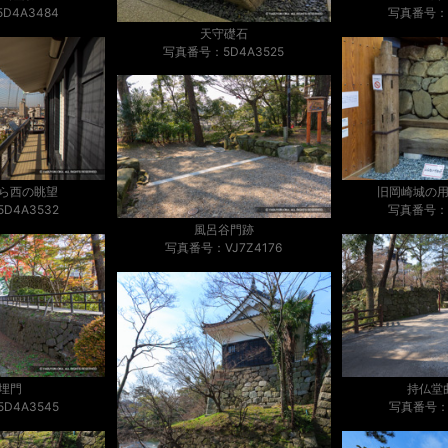
D4A3484
写真番号：5
天守礎石
写真番号：5D4A3525
ら西の眺望
旧岡崎城の
D4A3532
写真番号：5
風呂谷門跡
写真番号：VJ7Z4176
埋門
持仏堂
D4A3545
写真番号：V