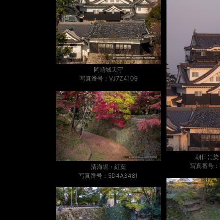
岡崎城天守
写真番号：VJ7Z4109
朝日に染
写真番号：V
清海堀・紅葉
写真番号：5D4A3481