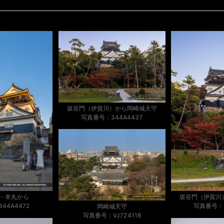
坂谷門（伊賀川）から岡崎城天守
写真番号：344A4437
・本丸から
坂谷門（伊賀川
44A4472
写真番号：3
岡崎城天守
写真番号：VJ7Z4118