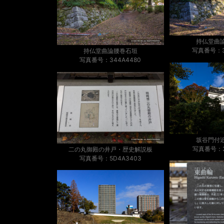
持仏堂曲
写真番号：3
持仏堂曲論腰巻石垣
写真番号：344A4480
坂谷門付
写真番号：3
二の丸御殿の井戸・歴史解説板
写真番号：5D4A3403