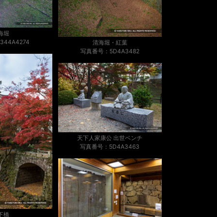
海堀
44A4274
清海堀・紅葉
写真番号：5D4A3482
天下人家康公 出世ベンチ
写真番号：5D4A3463
下橋