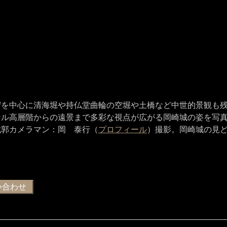
守を中心に清海堀や持仏堂曲輪の空堀や土橋など中世的景観も
テル高層階からの遠景まで多彩な視点が広がる岡崎城の姿を写
城郭カメラマン：岡 泰行（
プロフィール
）撮影。岡崎城の見ど
い合わせ