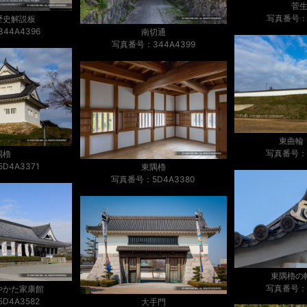
菅
写真番号：V
歴史解説板
44A4396
南切通
写真番号：344A4399
東曲輪
写真番号：5
隅櫓
D4A3371
東隅櫓
写真番号：5D4A3380
東隅櫓の
写真番号：3
やかた家康館
D4A3582
大手門