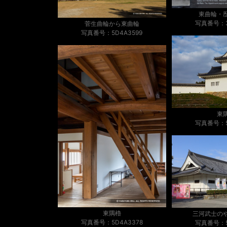
東曲輪・
写真番号：3
菅生曲輪から東曲輪
写真番号：5D4A3599
東
写真番号：5
東隅櫓
三河武士の
写真番号：5D4A3378
写真番号：5