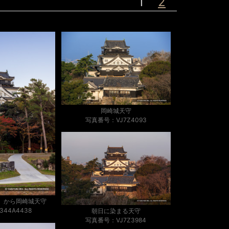
1
2
岡崎城天守
写真番号：VJ7Z4093
）から岡崎城天守
44A4438
朝日に染まる天守
写真番号：VJ7Z3984