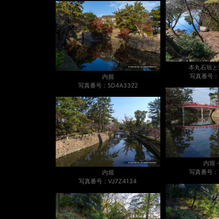
本丸石垣と
写真番号：V
内掘
写真番号：5D4A3322
内堀
写真番号：V
内堀
写真番号：VJ7Z4134