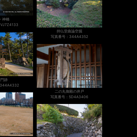
・神橋
J7Z4133
持仏堂曲論空掘
写真番号：344A4352
谷門跡
44A4332
二の丸御殿の井戸
写真番号：5D4A3406