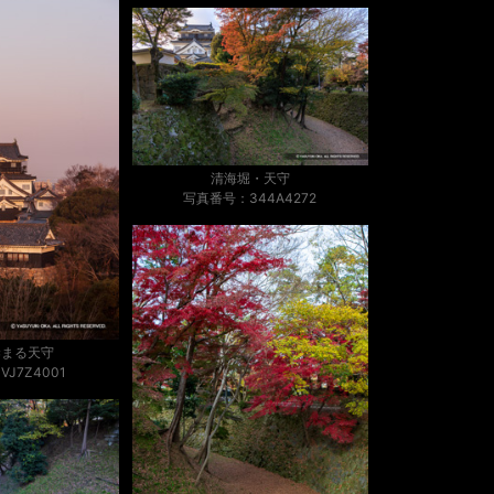
清海堀・天守
写真番号：344A4272
染まる天守
J7Z4001