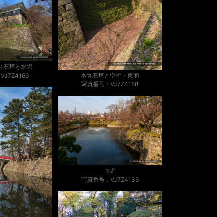
台石垣と水堀
J7Z4169
本丸石垣と空掘・東面
写真番号：VJ7Z4158
内堀
写真番号：VJ7Z4136