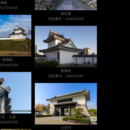
生曲輪
J7Z4236
南切通
写真番号：344A4404
・東隅櫓
D4A3369
東隅櫓
写真番号：344A4397
軒瓦・立葵
44A4395
大手門