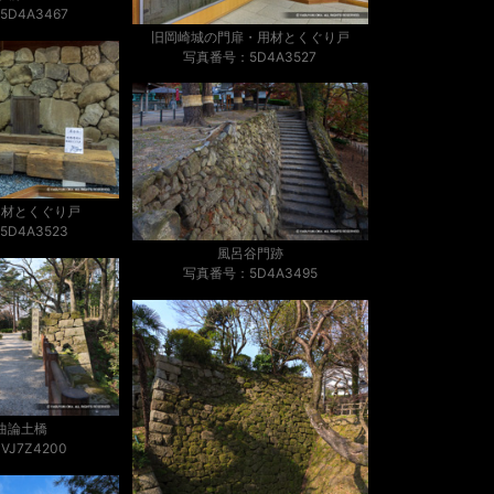
D4A3467
旧岡崎城の門扉・用材とくぐり戸
写真番号：5D4A3527
用材とくぐり戸
D4A3523
風呂谷門跡
写真番号：5D4A3495
曲論土橋
J7Z4200