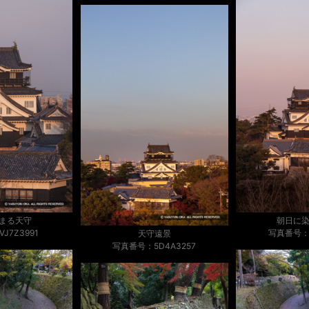
まる天守
朝日に
J7Z3991
写真番号：V
天守遠景
写真番号：5D4A3257