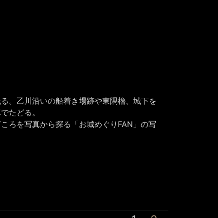
残る。乙川沿いの船着き場跡や東隅櫓、城下を
真でたどる。
ころを写真から探る「お城めぐりFAN」の写