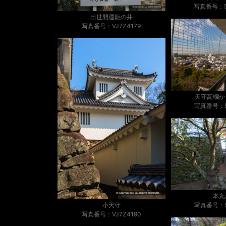
写真番号：5
出世開運龍の井
写真番号：VJ7Z4179
天守高欄か
写真番号：5
本丸
写真番号：5
小天守
写真番号：VJ7Z4190