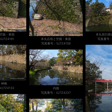
空掘・東面
本丸辰巳櫓
J7Z4161
写真番号：V
本丸石垣と空掘・東面
写真番号：VJ7Z4159
・神橋
J7Z4132
内掘
写真番号：VJ7Z4237