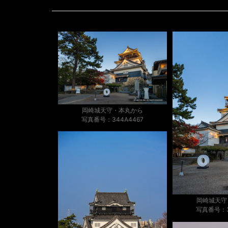
岡崎城天守・本丸から
写真番号：344A4467
岡崎城天守
写真番号：3