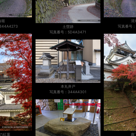
海堀
清
44A4273
写真番号：3
土塁跡
写真番号：5D4A3471
本丸井戸
写真番号：344A4301
の紅葉
廊