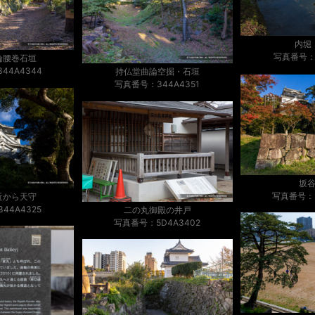
内堀
写真番号：V
論腰巻石垣
44A4344
持仏堂曲論空掘・石垣
写真番号：344A4351
坂
写真番号：3
近から天守
44A4325
二の丸御殿の井戸
写真番号：5D4A3402