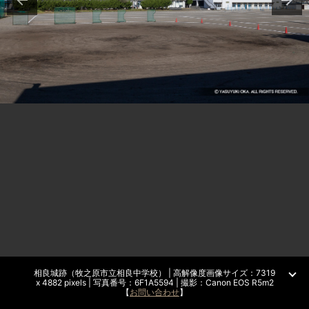
相良城跡（牧之原市立相良中学校） | 高解像度画像サイズ：7319
x 4882 pixels | 写真番号：6F1A5594 | 撮影：Canon EOS R5m2
【
お問い合わせ
】