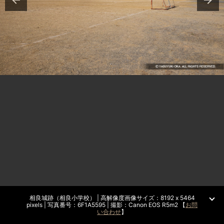
相良城跡（相良小学校） | 高解像度画像サイズ：8192 x 5464
pixels | 写真番号：6F1A5595 | 撮影：Canon EOS R5m2 【
お問
い合わせ
】