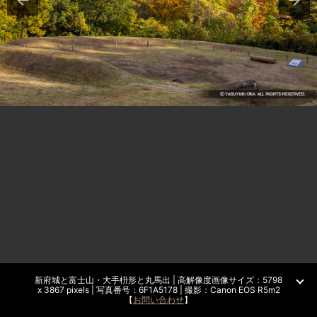
新府城と富士山・大手枡形と丸馬出 | 高解像度画像サイズ：5798
x 3867 pixels | 写真番号：6F1A5178 | 撮影：Canon EOS R5m2
【
お問い合わせ
】