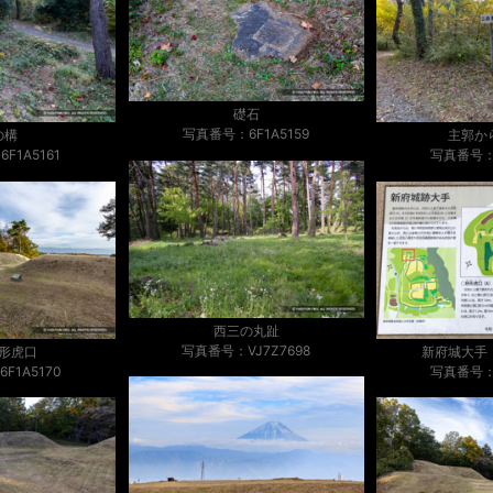
礎石
写真番号：6F1A5159
の構
主郭か
F1A5161
写真番号：6
西三の丸趾
写真番号：VJ7Z7698
形虎口
新府城大手
F1A5170
写真番号：6