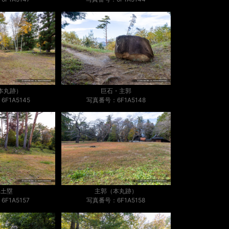
本丸跡）
巨石・主郭
F1A5145
写真番号：6F1A5148
郭土塁
主郭（本丸跡）
F1A5157
写真番号：6F1A5158