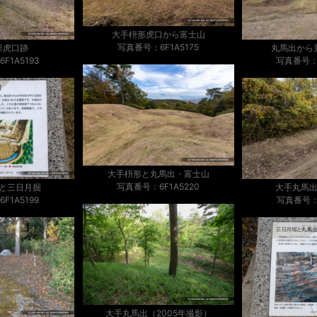
大手枡形虎口から富士山
写真番号：6F1A5175
形虎口跡
丸馬出から
F1A5193
写真番号：6
大手枡形と丸馬出・富士山
写真番号：6F1A5220
と三日月掘
大手丸馬
F1A5199
写真番号：6
大手丸馬出（2005年撮影）