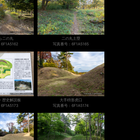
ら二の丸
二の丸土塁
F1A5162
写真番号：6F1A5165
・歴史解説板
大手枡形虎口
F1A5173
写真番号：6F1A5174