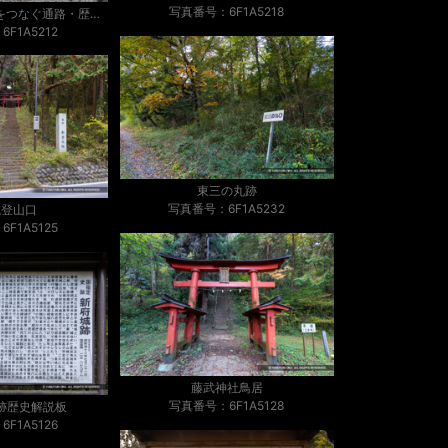
写真番号：6F1A5218
三日月堀と丸馬出をつなぐ通路・歴史解説板
F1A5212
東三の丸跡
写真番号：6F1A5232
城登山口
F1A5125
藤武神社鳥居
写真番号：6F1A5128
跡歴史解説板
F1A5126