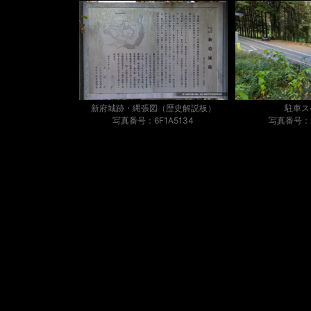
新府城跡・縄張図（歴史解説板）
駐車ス
写真番号：6F1A5134
写真番号：6