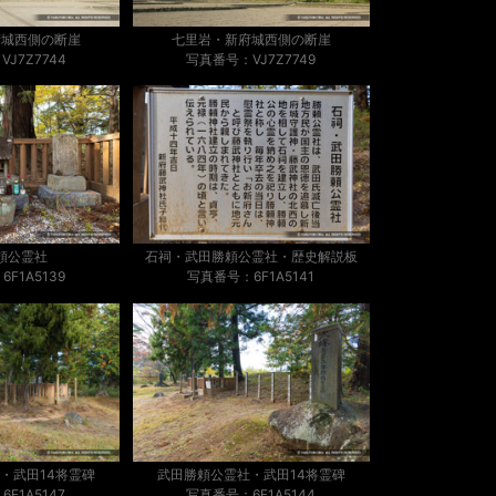
府城西側の断崖
七里岩・新府城西側の断崖
J7Z7744
写真番号：VJ7Z7749
頼公霊社
石祠・武田勝頼公霊社・歴史解説板
F1A5139
写真番号：6F1A5141
・武田14将霊碑
武田勝頼公霊社・武田14将霊碑
F1A5147
写真番号：6F1A5144