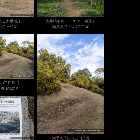
見る大手枡形
大手枡形虎口（2005年撮影）
F1A5200
写真番号：VJ7Z7709
出の三日月掘
F1A5210
大手丸馬出の三日月掘