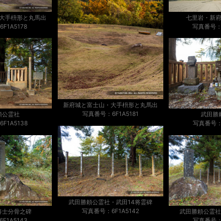
大手枡形と丸馬出
七里岩・新
F1A5178
写真番号：V
新府城と富士山・大手枡形と丸馬出
写真番号：6F1A5181
頼公霊社
武田勝
F1A5138
写真番号：6
武田勝頼公霊社・武田14将霊碑
写真番号：6F1A5142
将士分骨之碑
武田勝頼公霊社
F1A5143
写真番号：6