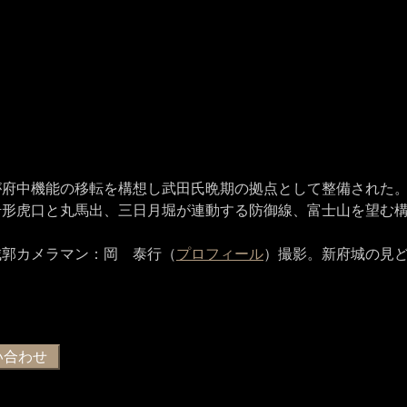
が府中機能の移転を構想し武田氏晩期の拠点として整備された
枡形虎口と丸馬出、三日月堀が連動する防御線、富士山を望む
城郭カメラマン：岡 泰行（
プロフィール
）撮影。新府城の見ど
い合わせ