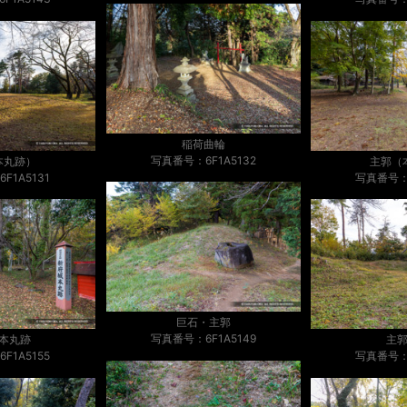
稲荷曲輪
写真番号：6F1A5132
本丸跡）
主郭（
F1A5131
写真番号：6
巨石・主郭
写真番号：6F1A5149
本丸跡
主
F1A5155
写真番号：6