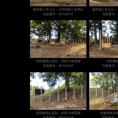
新府城と富士山・大手枡形と丸馬出
新府城と富士山・
写真番号：6F1A5177
写真番号：6
武田勝頼公霊社・武田14将霊碑
武田勝
写真番号：6F1A5137
写真番号：6
武田勝頼公霊社・武田14将霊碑
長篠役陣没
写真番号：6F1A5146
写真番号：6