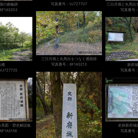
写真番号：VJ7Z7707
側の曲輪跡
F1A5203
写真番号：6
三日月堀と丸馬出をつなぐ通路跡
写真番号：6F1A5213
出構
新府
J7Z7725
写真番号：6
の系図・歴史解説板
史跡新府城
F1A5156
写真番号：6