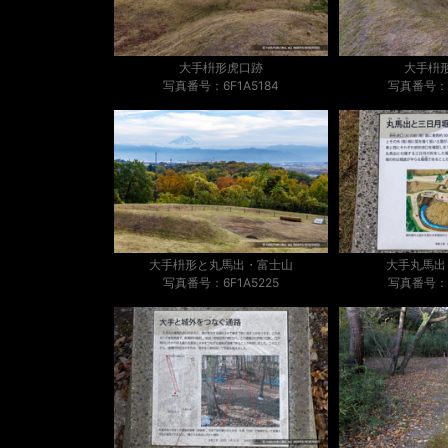
大手枡形虎口跡
大手枡
写真番号：6F1A5184
写真番号：6
大手枡形と丸馬出・富士山
大手丸馬出
写真番号：6F1A5225
写真番号：6