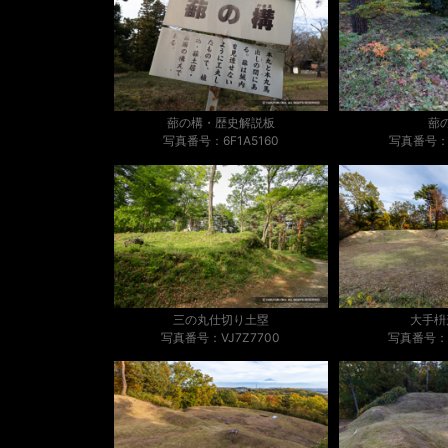
蔀の構・歴史解説板
蔀
写真番号：6F1A5160
写真番号：6
三の丸仕切り土塁
大手枡
写真番号：VJ7Z7700
写真番号：6