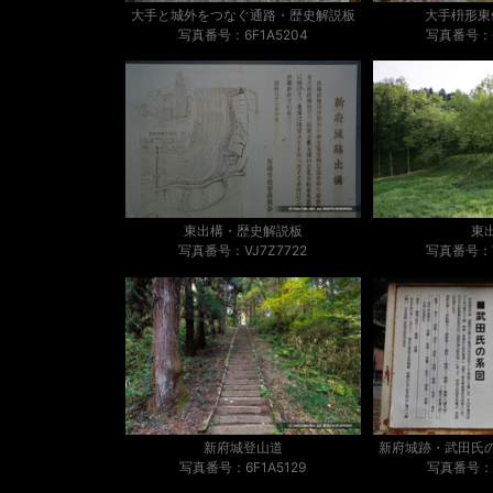
大手と城外をつなぐ通路・歴史解説板
大手枡形東
写真番号：6F1A5204
写真番号：6
東出構・歴史解説板
東
写真番号：VJ7Z7722
写真番号：V
新府城登山道
新府城跡・武田氏
写真番号：6F1A5129
写真番号：6