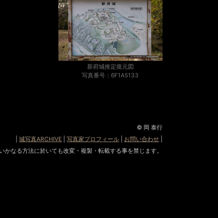
新府城推定復元図
写真番号：6F1A5133
© 岡 泰行
|
城写真ARCHIVE
|
写真家プロフィール
|
お問い合わせ
|
いかなる方法に於いても改変・複製・転載する事を禁じます。