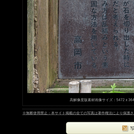
高解像度版素材画像サイズ：5472 x 3648p
※無断使用禁止：本サイト掲載の全ての写真は著作権法により保護されています。Copyrig