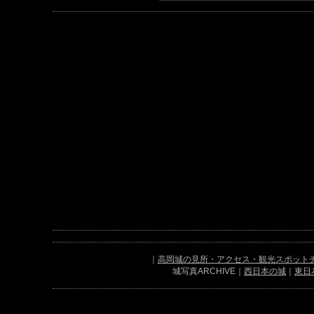
｜
高岡城の見所・アクセス・観光スポット
城写真ARCHIVE｜
西日本の城
｜
東日