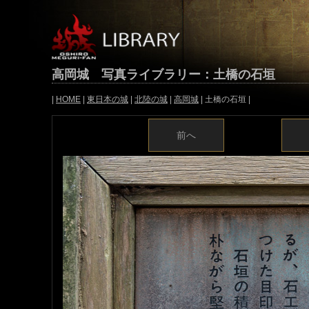
高岡城 写真ライブラリー：土橋の石垣
|
HOME
|
東日本の城
|
北陸の城
|
高岡城
| 土橋の石垣 |
前へ