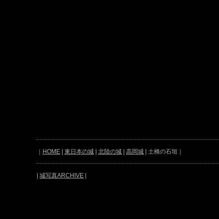
｜
HOME
|
東日本の城
|
北陸の城
|
高岡城
| 土橋の石垣｜
|
城写真ARCHIVE
|