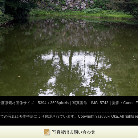
度版素材画像サイズ：5394 x 3596pixels｜写真番号：IMG_5743｜撮影：Canon E
作権法により保護されています。Copyright Yasuyuki Oka. All rights rese