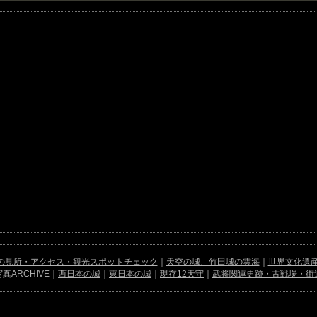
の見所・アクセス・観光スポットチェック
｜
天空の城、竹田城の雲海
｜
世界文化遺産
真ARCHIVE｜
西日本の城
｜
東日本の城
｜
現存12天守
｜
武将関連史跡・古戦場・街