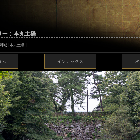
リー：本丸土橋
岡城
| 本丸土橋 |
前へ
インデックス
次