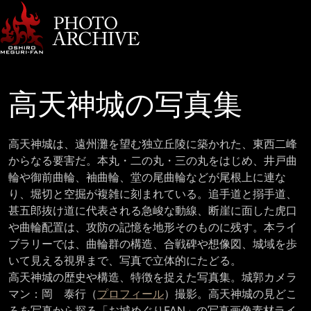
高天神城の写真集
高天神城は、遠州灘を望む独立丘陵に築かれた、東西二峰
からなる要害だ。本丸・二の丸・三の丸をはじめ、井戸曲
輪や御前曲輪、袖曲輪、堂の尾曲輪などが尾根上に連な
り、堀切と空掘が複雑に刻まれている。追手道と搦手道、
甚五郎抜け道に代表される急峻な動線、断崖に面した虎口
や曲輪配置は、攻防の記憶を地形そのものに残す。本ライ
ブラリーでは、曲輪群の構造、合戦碑や想像図、城域を歩
いて見える視界まで、写真で立体的にたどる。
高天神城の歴史や構造、特徴を捉えた写真集。城郭カメラ
マン：岡 泰行（
プロフィール
）撮影。高天神城の見どこ
ろを写真から探る「お城めぐりFAN」の写真画像素材ライ