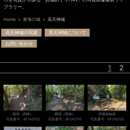
ブラリー。
Home
東海の城
高天神城
高天神城の写真
高天神城について
お問い合わせ
1
2
横堀（西峰）
横堀（西峰）
井楼曲輪跡
写真番号：6F1A5742
写真番号：6F1A5745
写真番号：6F1A5755