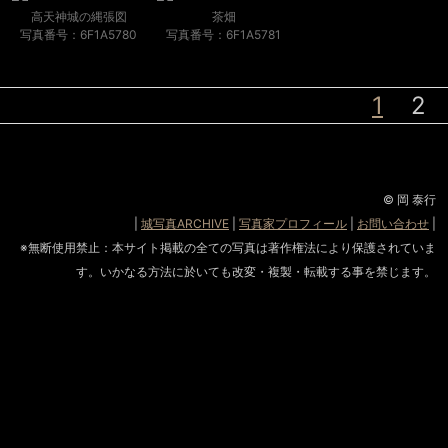
高天神城の縄張図
茶畑
写真番号：6F1A5780
写真番号：6F1A5781
1
2
© 岡 泰行
|
城写真ARCHIVE
|
写真家プロフィール
|
お問い合わせ
|
※無断使用禁止：本サイト掲載の全ての写真は著作権法により保護されていま
す。いかなる方法に於いても改変・複製・転載する事を禁じます。